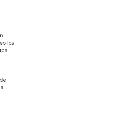
an
seo los
upa
 de
la