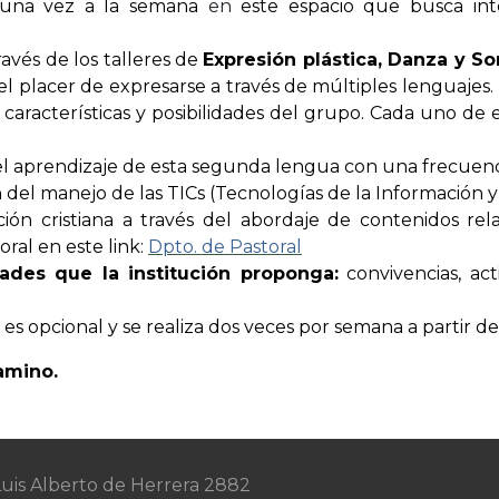
n una vez a la semana
en
este espacio que busca integ
ravés de los talleres de
Expresión plástica, Danza y S
 el placer de expresarse a través de múltiples lenguajes.
 características y posibilidades del grupo. Cada uno de
el aprendizaje de esta segunda lengua con una frecuenci
del manejo de las TICs (Tecnologías de la Información 
ción cristiana a través del abordaje de contenidos rel
ral en este link:
Dpto. de Pastoral
dades que la institución proponga:
convivencias, act
s opcional y se realiza dos veces por semana a partir de 
amino.
 Luis Alberto de Herrera 2882