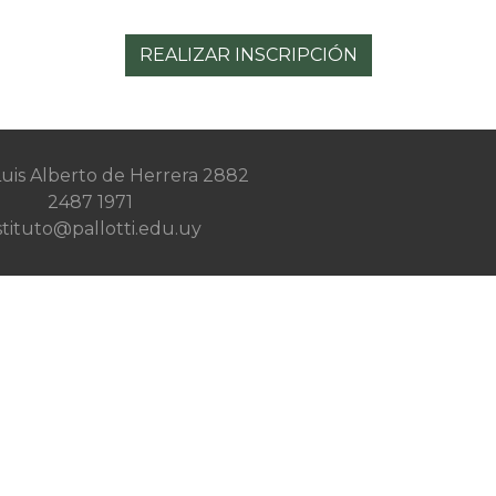
REALIZAR INSCRIPCIÓN
 Luis Alberto de Herrera 2882
2487 1971
stituto@pallotti.edu.uy