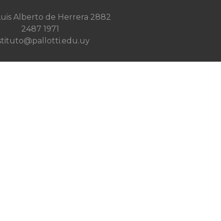
 Luis Alberto de Herrera 2882
2487 1971
stituto@pallotti.edu.uy