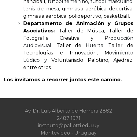
handball,
fútbol femenino, fútbol masculino,
tenis de mesa
, gimnasia aeróbica deportiva,
gimnasia aeróbica, polideportivo, basketball.
Departamento de Animación y Grupos
Asociativos:
Taller de Música, Taller de
Fotografía Creativa y Pro
ducción
Audiovisual
, Taller de
Huerta
, Taller de
Tecnologías e Innovación, Mo
vimiento
Lúdico y
Voluntariado Palotino, Ajedrez,
entre otros.
Los invitamos a recorrer juntos este camino.
Av. Dr. Luis Alberto de Herrera 2882
2487 1971
instituto@pallotti.edu.uy
Montevideo - Uruguay