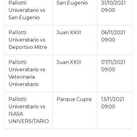
Pallotti
San Eugenio
31/10/2021
Universitario vs
09:00
San Eugenio
Pallotti
Juan XXIII
06/11/2021
Universitario vs
09:00
Deportivo Mitre
Pallotti
Juan XXIII
07/11/2021
Universitario vs
09:00
Veterinaria
Universitario
Pallotti
Parque Cupra
13/11/2021
Universitario vs
09:00
ISASA
UNIVERSITARIO