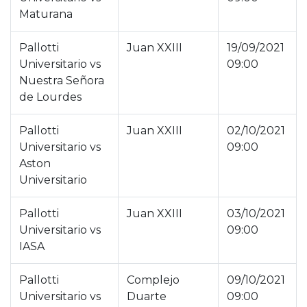
Maturana
Pallotti
Juan XXIII
19/09/2021
Universitario vs
09:00
Nuestra Señora
de Lourdes
Pallotti
Juan XXIII
02/10/2021
Universitario vs
09:00
Aston
Universitario
Pallotti
Juan XXIII
03/10/2021
Universitario vs
09:00
IASA
Pallotti
Complejo
09/10/2021
Universitario vs
Duarte
09:00